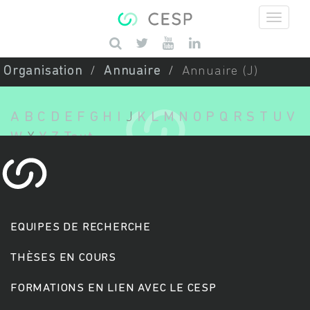
Aller au contenu principal
Saisissez vos mots-clés
Organisation
Annuaire
Annuaire (J)
A
B
C
D
E
F
G
H
I
J
K
L
M
N
O
P
Q
R
S
T
U
V
W
X
Y
Z
Tout
EQUIPES DE RECHERCHE
THÈSES EN COURS
FORMATIONS EN LIEN AVEC LE CESP