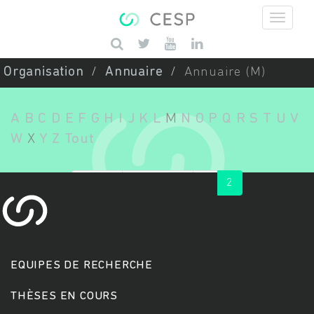
Aller au contenu principal
Saisissez vos mots-clés
Organisation
Annuaire
Annuaire (M)
A
B
C
D
E
F
G
H
I
J
K
L
M
N
O
P
Q
R
S
T
U
V
W
X
Y
Z
Tout
« first
‹ previous
1
2
EQUIPES DE RECHERCHE
THÈSES EN COURS