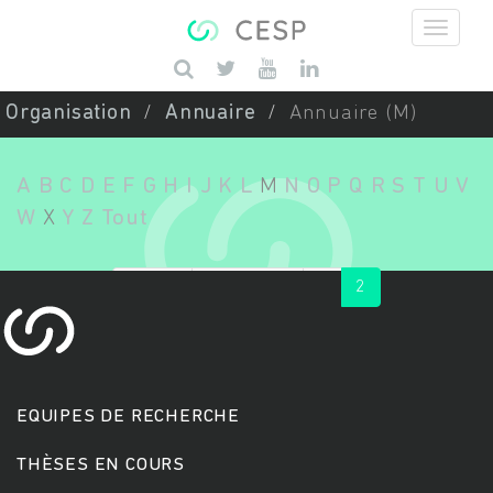
Aller au contenu principal
Saisissez vos mots-clés
Organisation
Annuaire
Annuaire (M)
A
B
C
D
E
F
G
H
I
J
K
L
M
N
O
P
Q
R
S
T
U
V
W
X
Y
Z
Tout
« first
‹ previous
1
2
EQUIPES DE RECHERCHE
THÈSES EN COURS