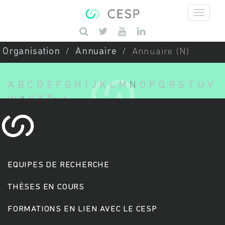
Aller au contenu principal
Saisissez vos mots-clés
Organisation
Annuaire
Annuaire (N)
A
B
C
D
E
F
G
H
I
J
K
L
M
N
O
P
Q
R
S
T
U
V
W
X
Y
Z
Tout
EQUIPES DE RECHERCHE
THÈSES EN COURS
FORMATIONS EN LIEN AVEC LE CESP