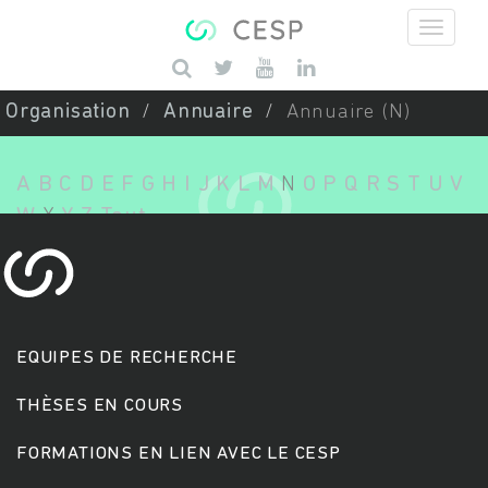
Aller au contenu principal
Saisissez vos mots-clés
Organisation
Annuaire
Annuaire (N)
A
B
C
D
E
F
G
H
I
J
K
L
M
N
O
P
Q
R
S
T
U
V
W
X
Y
Z
Tout
EQUIPES DE RECHERCHE
THÈSES EN COURS
FORMATIONS EN LIEN AVEC LE CESP