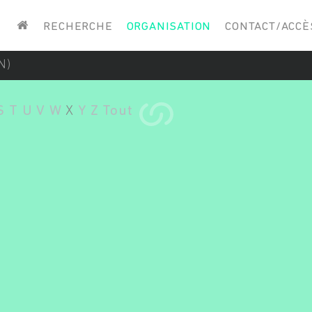
Saisissez vos mots-clés
RECHERCHE
ORGANISATION
CONTACT/ACCÈ
N)
S
T
U
V
W
X
Y
Z
Tout