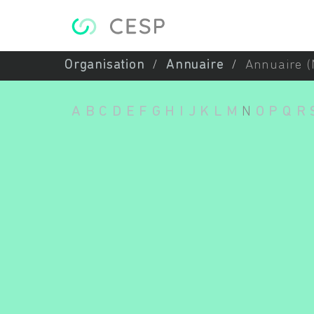
Aller au contenu principal
Organisation
Annuaire
Annuaire (
A
B
C
D
E
F
G
H
I
J
K
L
M
N
O
P
Q
R