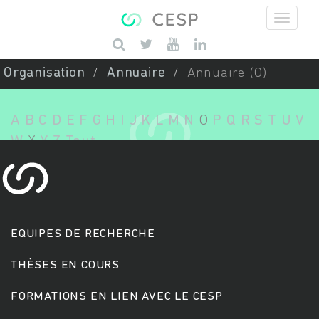
Aller au contenu principal
Saisissez vos mots-clés
Organisation
Annuaire
Annuaire (O)
A
B
C
D
E
F
G
H
I
J
K
L
M
N
O
P
Q
R
S
T
U
V
W
X
Y
Z
Tout
EQUIPES DE RECHERCHE
THÈSES EN COURS
FORMATIONS EN LIEN AVEC LE CESP