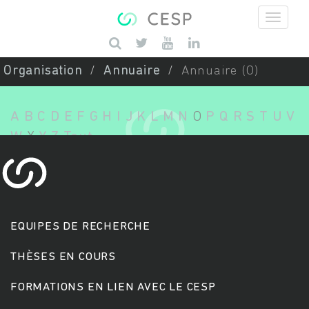
Aller au contenu principal
Saisissez vos mots-clés
Organisation
Annuaire
Annuaire (O)
A
B
C
D
E
F
G
H
I
J
K
L
M
N
O
P
Q
R
S
T
U
V
W
X
Y
Z
Tout
EQUIPES DE RECHERCHE
THÈSES EN COURS
FORMATIONS EN LIEN AVEC LE CESP