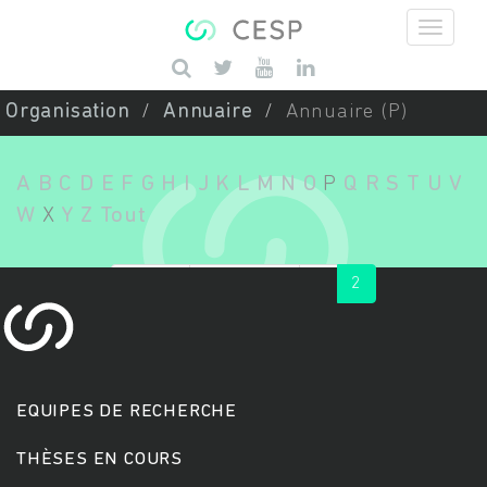
Aller au contenu principal
Saisissez vos mots-clés
Organisation
Annuaire
Annuaire (P)
A
B
C
D
E
F
G
H
I
J
K
L
M
N
O
P
Q
R
S
T
U
V
W
X
Y
Z
Tout
« first
‹ previous
1
2
EQUIPES DE RECHERCHE
THÈSES EN COURS