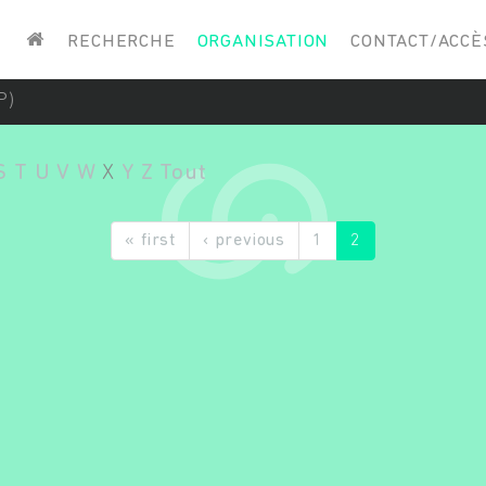
Saisissez vos mots-clés
RECHERCHE
ORGANISATION
CONTACT/ACCÈ
P)
S
T
U
V
W
X
Y
Z
Tout
« first
‹ previous
1
2