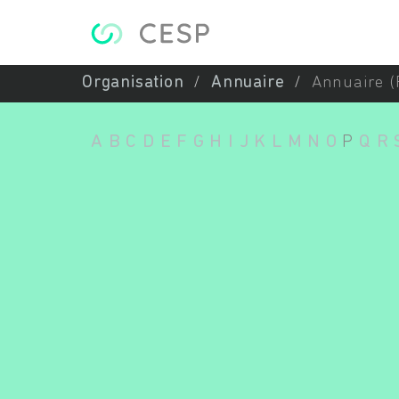
Aller au contenu principal
Organisation
Annuaire
Annuaire (
A
B
C
D
E
F
G
H
I
J
K
L
M
N
O
P
Q
R