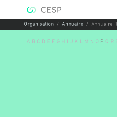
Aller au contenu principal
Organisation
Annuaire
Annuaire (
A
B
C
D
E
F
G
H
I
J
K
L
M
N
O
P
Q
R