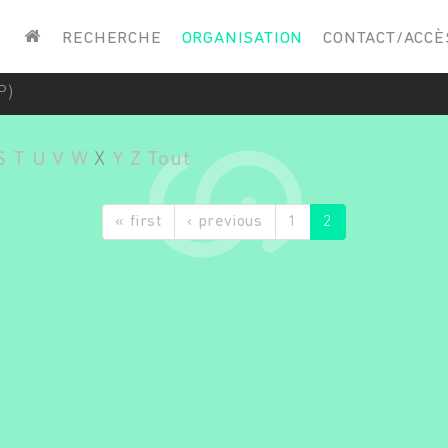
Saisissez vos mots-clés
RECHERCHE
ORGANISATION
CONTACT/ACCÈ
P)
S
T
U
V
W
X
Y
Z
Tout
« first
‹ previous
1
2