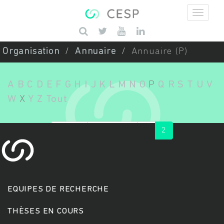
Aller au contenu principal
Saisissez vos mots-clés
Organisation
Annuaire
Annuaire (P)
A
B
C
D
E
F
G
H
I
J
K
L
M
N
O
P
Q
R
S
T
U
V
W
X
Y
Z
Tout
« first
‹ previous
1
2
EQUIPES DE RECHERCHE
THÈSES EN COURS