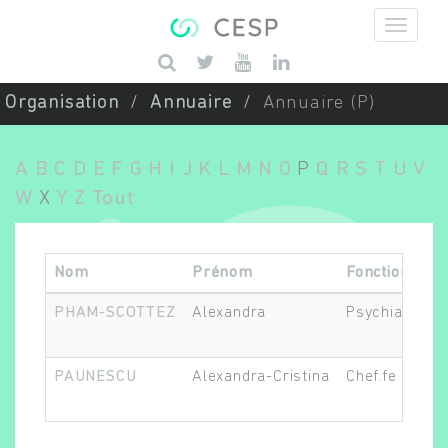
Aller au contenu principal
Saisissez vos mots-clés
Organisation
Annuaire
Annuaire (P)
A
B
C
D
E
F
G
H
I
J
K
L
M
N
O
P
Q
R
S
T
U
V
W
X
Y
Z
Tout
Nom
Prénom
Fonction
PHAM-SCOTTEZ
Alexandra
Psychiatre
PAUNESCU
Alexandra-Cristina
Chef.fe de pro