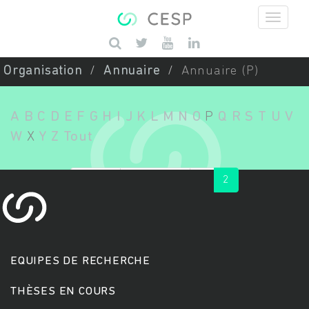
Aller au contenu principal
Saisissez vos mots-clés
Organisation
Annuaire
Annuaire (P)
A
B
C
D
E
F
G
H
I
J
K
L
M
N
O
P
Q
R
S
T
U
V
W
X
Y
Z
Tout
« first
‹ previous
1
2
EQUIPES DE RECHERCHE
THÈSES EN COURS