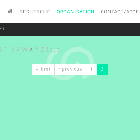
Saisissez vos mots-clés
RECHERCHE
ORGANISATION
CONTACT/ACCÈ
P)
S
T
U
V
W
X
Y
Z
Tout
« first
‹ previous
1
2