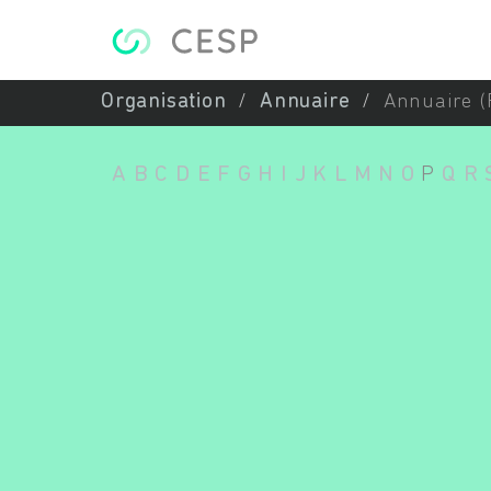
Aller au contenu principal
Organisation
Annuaire
Annuaire (
A
B
C
D
E
F
G
H
I
J
K
L
M
N
O
P
Q
R