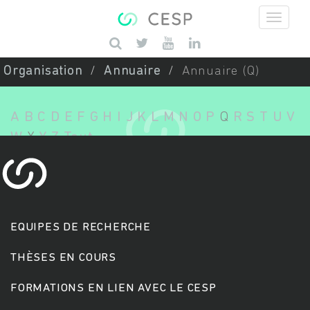
Aller au contenu principal
Saisissez vos mots-clés
Organisation
Annuaire
Annuaire (Q)
A
B
C
D
E
F
G
H
I
J
K
L
M
N
O
P
Q
R
S
T
U
V
W
X
Y
Z
Tout
EQUIPES DE RECHERCHE
THÈSES EN COURS
FORMATIONS EN LIEN AVEC LE CESP