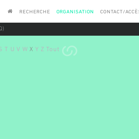
Saisissez vos mots-clés
RECHERCHE
ORGANISATION
CONTACT/ACCÈ
Q)
S
T
U
V
W
X
Y
Z
Tout