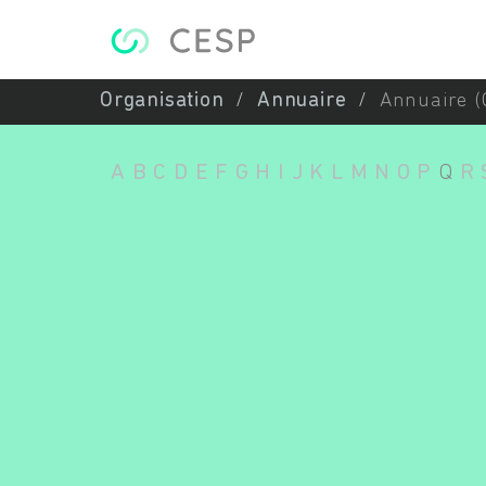
Aller au contenu principal
Organisation
Annuaire
Annuaire (
A
B
C
D
E
F
G
H
I
J
K
L
M
N
O
P
Q
R