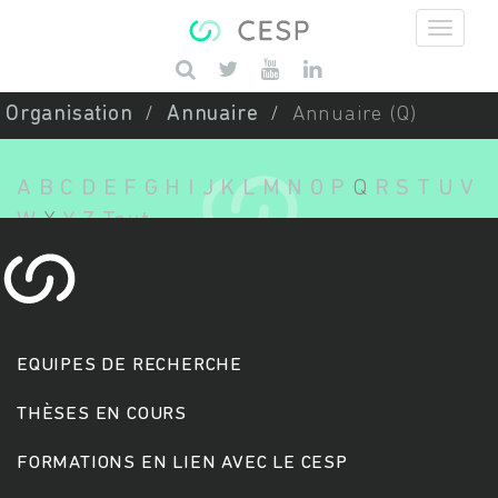
Aller au contenu principal
Saisissez vos mots-clés
Organisation
Annuaire
Annuaire (Q)
A
B
C
D
E
F
G
H
I
J
K
L
M
N
O
P
Q
R
S
T
U
V
W
X
Y
Z
Tout
EQUIPES DE RECHERCHE
THÈSES EN COURS
FORMATIONS EN LIEN AVEC LE CESP