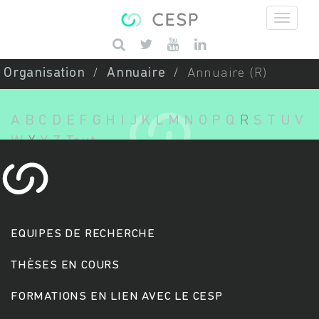
Aller au contenu principal
Saisissez vos mots-clés
Organisation
Annuaire
Annuaire (R)
A
B
C
D
E
F
G
H
I
J
K
L
M
N
O
P
Q
R
S
T
U
V
W
X
Y
Z
Tout
EQUIPES DE RECHERCHE
THÈSES EN COURS
FORMATIONS EN LIEN AVEC LE CESP