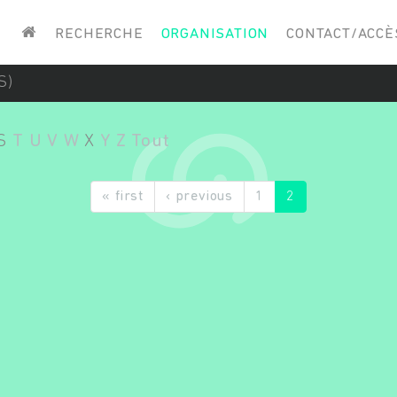
Saisissez vos mots-clés
RECHERCHE
ORGANISATION
CONTACT/ACCÈ
S)
S
T
U
V
W
X
Y
Z
Tout
« first
‹ previous
1
2