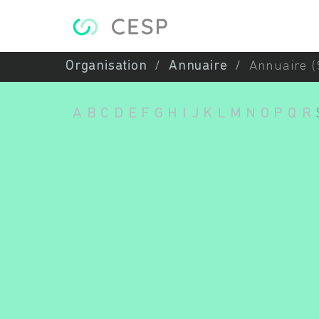
Aller au contenu principal
Organisation
Annuaire
Annuaire (
A
B
C
D
E
F
G
H
I
J
K
L
M
N
O
P
Q
R