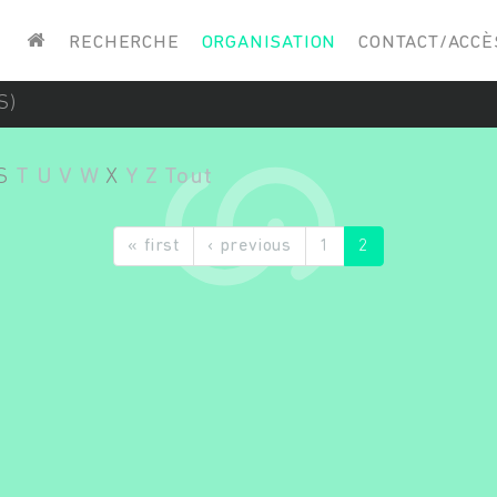
Saisissez vos mots-clés
RECHERCHE
ORGANISATION
CONTACT/ACCÈ
S)
S
T
U
V
W
X
Y
Z
Tout
« first
‹ previous
1
2