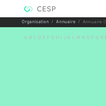
Aller au contenu principal
Organisation
Annuaire
Annuaire (
A
B
C
D
E
F
G
H
I
J
K
L
M
N
O
P
Q
R