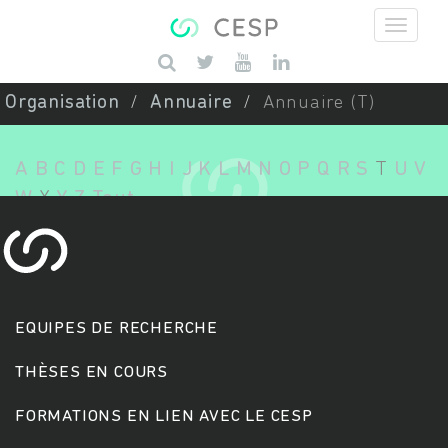
Aller au contenu principal
Saisissez vos mots-clés
Organisation
Annuaire
Annuaire (T)
A
B
C
D
E
F
G
H
I
J
K
L
M
N
O
P
Q
R
S
T
U
V
W
X
Y
Z
Tout
EQUIPES DE RECHERCHE
THÈSES EN COURS
FORMATIONS EN LIEN AVEC LE CESP