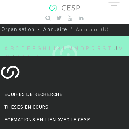
Aller au contenu principal
Saisissez vos mots-clés
Organisation
Annuaire
Annuaire (U)
A
B
C
D
E
F
G
H
I
J
K
L
M
N
O
P
Q
R
S
T
U
V
W
X
Y
Z
Tout
EQUIPES DE RECHERCHE
THÈSES EN COURS
FORMATIONS EN LIEN AVEC LE CESP