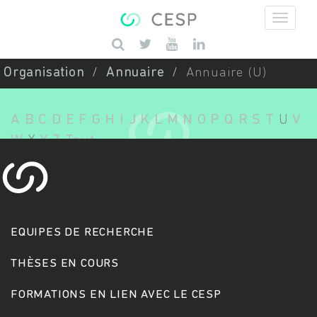
Aller au contenu principal
Saisissez vos mots-clés
Organisation
Annuaire
Annuaire (U)
A
B
C
D
E
F
G
H
I
J
K
L
M
N
O
P
Q
R
S
T
U
V
W
X
Y
Z
Tout
EQUIPES DE RECHERCHE
THÈSES EN COURS
FORMATIONS EN LIEN AVEC LE CESP