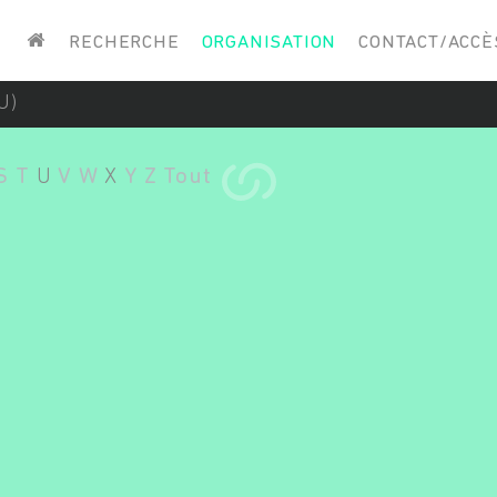
Saisissez vos mots-clés
RECHERCHE
ORGANISATION
CONTACT/ACCÈ
U)
S
T
U
V
W
X
Y
Z
Tout