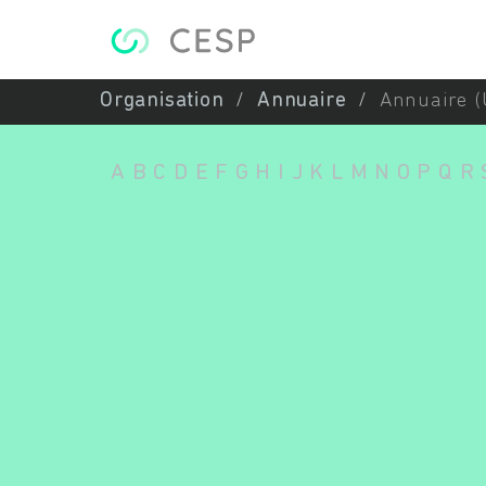
Aller au contenu principal
Organisation
Annuaire
Annuaire (
A
B
C
D
E
F
G
H
I
J
K
L
M
N
O
P
Q
R