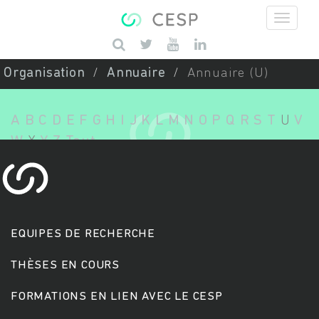
Aller au contenu principal
Saisissez vos mots-clés
Organisation
Annuaire
Annuaire (U)
A
B
C
D
E
F
G
H
I
J
K
L
M
N
O
P
Q
R
S
T
U
V
W
X
Y
Z
Tout
EQUIPES DE RECHERCHE
THÈSES EN COURS
FORMATIONS EN LIEN AVEC LE CESP