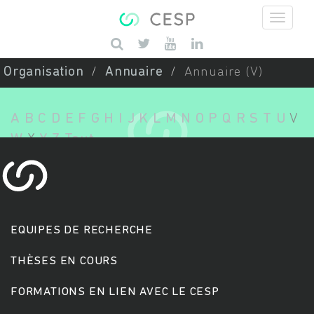
Aller au contenu principal
Saisissez vos mots-clés
Organisation
Annuaire
Annuaire (V)
A
B
C
D
E
F
G
H
I
J
K
L
M
N
O
P
Q
R
S
T
U
V
W
X
Y
Z
Tout
EQUIPES DE RECHERCHE
THÈSES EN COURS
FORMATIONS EN LIEN AVEC LE CESP