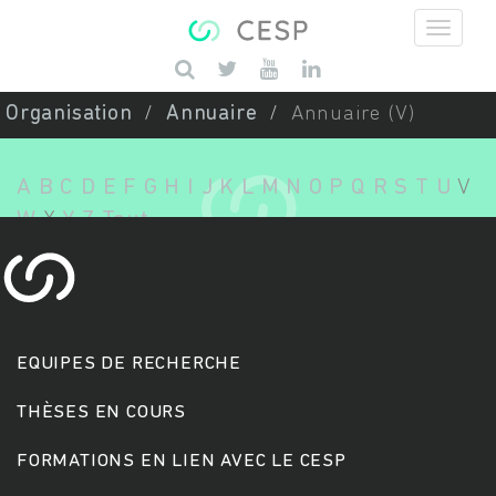
Aller au contenu principal
Saisissez vos mots-clés
Organisation
Annuaire
Annuaire (V)
A
B
C
D
E
F
G
H
I
J
K
L
M
N
O
P
Q
R
S
T
U
V
W
X
Y
Z
Tout
EQUIPES DE RECHERCHE
THÈSES EN COURS
FORMATIONS EN LIEN AVEC LE CESP