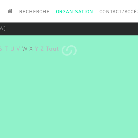
Saisissez vos mots-clés
RECHERCHE
ORGANISATION
CONTACT/ACCÈ
W)
S
T
U
V
W
X
Y
Z
Tout