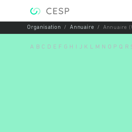
Aller au contenu principal
Organisation
Annuaire
Annuaire (
A
B
C
D
E
F
G
H
I
J
K
L
M
N
O
P
Q
R