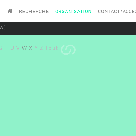
Saisissez vos mots-clés
RECHERCHE
ORGANISATION
CONTACT/ACCÈ
W)
S
T
U
V
W
X
Y
Z
Tout