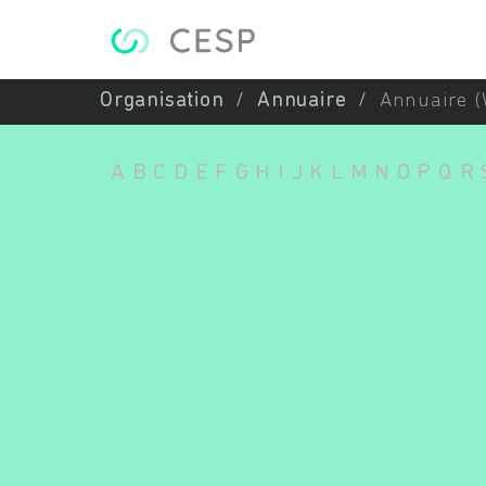
Aller au contenu principal
Organisation
Annuaire
Annuaire (
A
B
C
D
E
F
G
H
I
J
K
L
M
N
O
P
Q
R