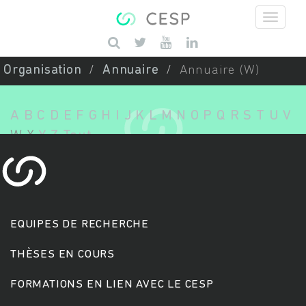
Aller au contenu principal
Saisissez vos mots-clés
Organisation
Annuaire
Annuaire (W)
A
B
C
D
E
F
G
H
I
J
K
L
M
N
O
P
Q
R
S
T
U
V
W
X
Y
Z
Tout
EQUIPES DE RECHERCHE
THÈSES EN COURS
FORMATIONS EN LIEN AVEC LE CESP