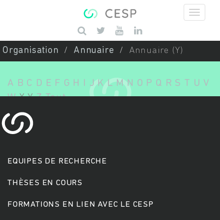
Aller au contenu principal
Saisissez vos mots-clés
Organisation
Annuaire
Annuaire (Y)
A
B
C
D
E
F
G
H
I
J
K
L
M
N
O
P
Q
R
S
T
U
V
W
X
Y
Z
Tout
EQUIPES DE RECHERCHE
THÈSES EN COURS
FORMATIONS EN LIEN AVEC LE CESP