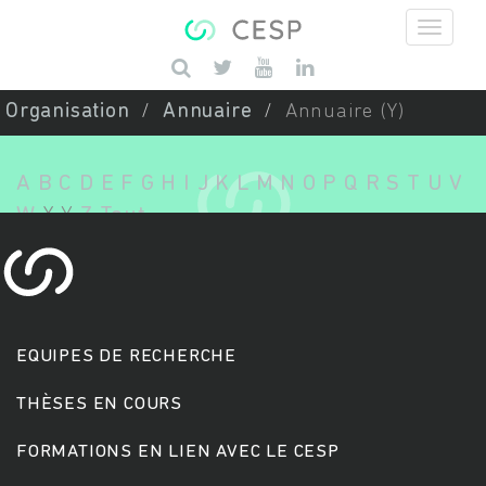
Aller au contenu principal
Saisissez vos mots-clés
Organisation
Annuaire
Annuaire (Y)
A
B
C
D
E
F
G
H
I
J
K
L
M
N
O
P
Q
R
S
T
U
V
W
X
Y
Z
Tout
EQUIPES DE RECHERCHE
THÈSES EN COURS
FORMATIONS EN LIEN AVEC LE CESP