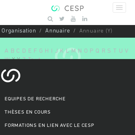
Aller au contenu principal
Saisissez vos mots-clés
Organisation
Annuaire
Annuaire (Y)
A
B
C
D
E
F
G
H
I
J
K
L
M
N
O
P
Q
R
S
T
U
V
W
X
Y
Z
Tout
EQUIPES DE RECHERCHE
THÈSES EN COURS
FORMATIONS EN LIEN AVEC LE CESP