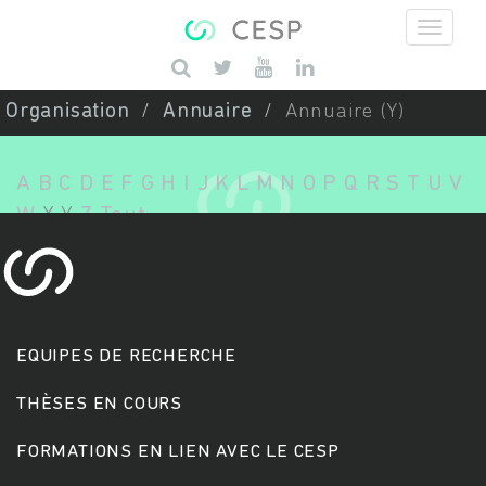
Aller au contenu principal
Saisissez vos mots-clés
Organisation
Annuaire
Annuaire (Y)
A
B
C
D
E
F
G
H
I
J
K
L
M
N
O
P
Q
R
S
T
U
V
W
X
Y
Z
Tout
EQUIPES DE RECHERCHE
THÈSES EN COURS
FORMATIONS EN LIEN AVEC LE CESP