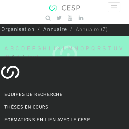
Aller au contenu principal
Saisissez vos mots-clés
Organisation
Annuaire
Annuaire (Z)
A
B
C
D
E
F
G
H
I
J
K
L
M
N
O
P
Q
R
S
T
U
V
W
X
Y
Z
Tout
EQUIPES DE RECHERCHE
THÈSES EN COURS
FORMATIONS EN LIEN AVEC LE CESP