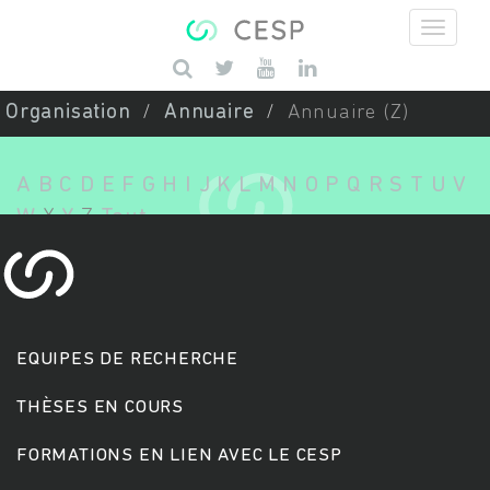
Aller au contenu principal
Saisissez vos mots-clés
Organisation
Annuaire
Annuaire (Z)
A
B
C
D
E
F
G
H
I
J
K
L
M
N
O
P
Q
R
S
T
U
V
W
X
Y
Z
Tout
EQUIPES DE RECHERCHE
THÈSES EN COURS
FORMATIONS EN LIEN AVEC LE CESP