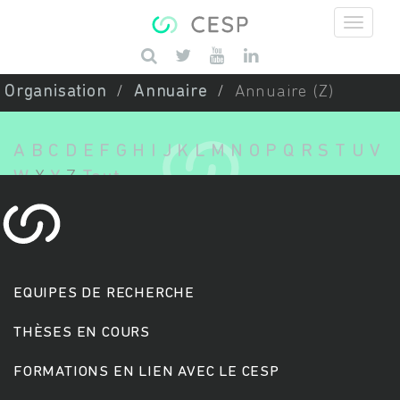
Aller au contenu principal
Saisissez vos mots-clés
Organisation
Annuaire
Annuaire (Z)
A
B
C
D
E
F
G
H
I
J
K
L
M
N
O
P
Q
R
S
T
U
V
W
X
Y
Z
Tout
EQUIPES DE RECHERCHE
THÈSES EN COURS
FORMATIONS EN LIEN AVEC LE CESP