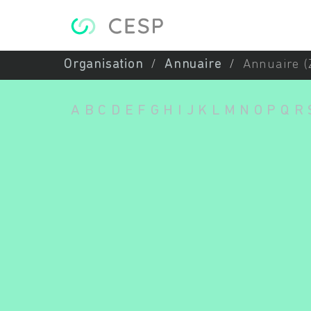
Aller au contenu principal
Organisation
Annuaire
Annuaire (
A
B
C
D
E
F
G
H
I
J
K
L
M
N
O
P
Q
R