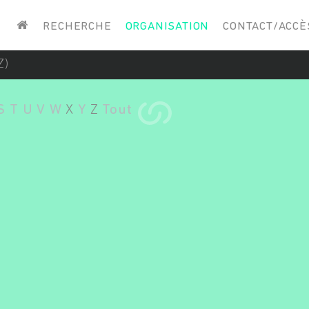
Saisissez vos mots-clés
RECHERCHE
ORGANISATION
CONTACT/ACCÈ
Z)
S
T
U
V
W
X
Y
Z
Tout