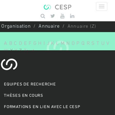
Aller au contenu principal
Saisissez vos mots-clés
Organisation
Annuaire
Annuaire (Z)
A
B
C
D
E
F
G
H
I
J
K
L
M
N
O
P
Q
R
S
T
U
V
W
X
Y
Z
Tout
EQUIPES DE RECHERCHE
THÈSES EN COURS
FORMATIONS EN LIEN AVEC LE CESP