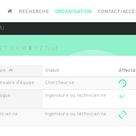
Saisissez vos mots-clés
RECHERCHE
ORGANISATION
CONTACT/ACCÈ
A)
S
T
U
V
W
X
Y
Z
Tout
ion
Statut
Affecta
nsable d'équipe
Chercheur.se
logue
Ingénieur.e ou technicien.ne
ticien.ne
Ingénieur.e ou technicien.ne