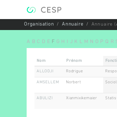
Aller au contenu principal
Organisation
Annuaire
Annuaire (
A
B
C
D
E
F
G
H
I
J
K
L
M
N
O
P
Q
R
Nom
Prénom
Fonct
ALLODJI
Rodrigue
Respo
AMSELLEM
Norbert
Socio
ABULIZI
Xianmixikemaier
Statis