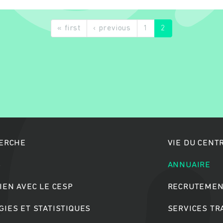
« first
‹ previous
1
2
Rechercher
HERCHE
VIE DU CENT
S
ANNUAIRE
IEN AVEC LE CESP
RECRUTEMEN
IES ET STATISTIQUES
SERVICES T