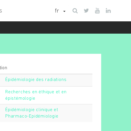
fr
S
tion
Épidémiologie des radiations
Recherches en éthique et en
épistémologie
Épidémiologie clinique et
Pharmaco-Epidémiologie