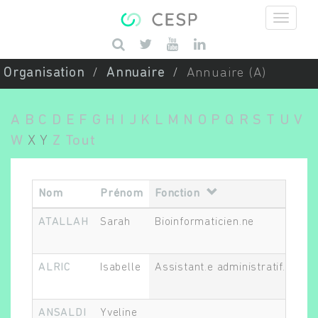
Aller au contenu principal
Saisissez vos mots-clés
Organisation
Annuaire
Annuaire (A)
A
B
C
D
E
F
G
H
I
J
K
L
M
N
O
P
Q
R
S
T
U
V
W
X
Y
Z
Tout
Nom
Prénom
Fonction
ATALLAH
Sarah
Bioinformaticien.ne
ALRIC
Isabelle
Assistant.e administratif.ve et 
ANSALDI
Yveline