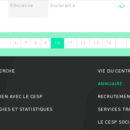
Ethicien.ne
Doctorant.e
…
6
7
8
9
10
11
12
13
14
…
HERCHE
VIE DU CENT
S
ANNUAIRE
IEN AVEC LE CESP
RECRUTEMEN
IES ET STATISTIQUES
SERVICES T
LE CESP SOC