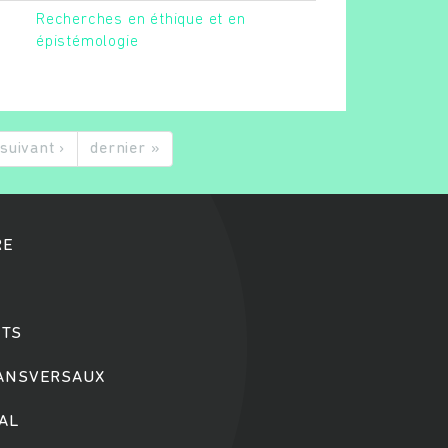
Recherches en éthique et en
épistémologie
suivant ›
dernier »
RE
TS
RANSVERSAUX
IAL