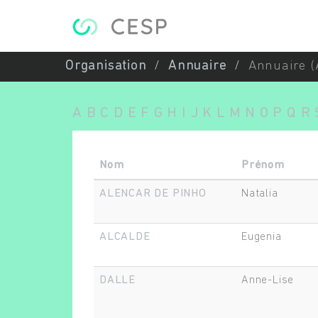
Aller au contenu principal
Organisation
Annuaire
Annuaire (
A
B
C
D
E
F
G
H
I
J
K
L
M
N
O
P
Q
R
Nom
Prénom
ALENCAR DE PINHO
Natalia
ALCALDE
Eugenia
DALLE
Anne-Lise