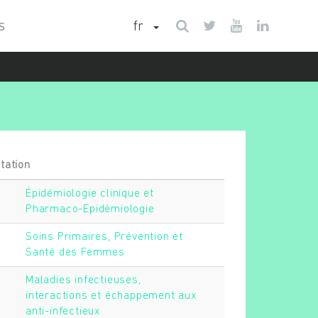
fr
S
tation
Épidémiologie clinique et
Pharmaco-Epidémiologie
Soins Primaires, Prévention et
Santé des Femmes
Maladies infectieuses,
interactions et échappement aux
anti-infectieux