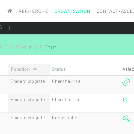
Saisissez vos mots-clés
RECHERCHE
ORGANISATION
CONTACT/ACCÈ
ALL)
S
T
U
V
W
X
Y
Z
Tout
Fonction
Statut
Affec
Epidémiologiste
Chercheur.se
Epidémiologiste
Chercheur.se
Epidémiologiste
Doctorant.e