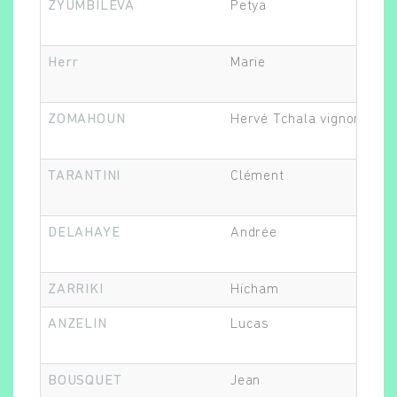
ZYUMBILEVA
Petya
Epi
Herr
Marie
ZOMAHOUN
Hervé Tchala vignon
Epi
TARANTINI
Clément
DELAHAYE
Andrée
Bio
ZARRIKI
Hicham
Epi
ANZELIN
Lucas
Bio
BOUSQUET
Jean
Re