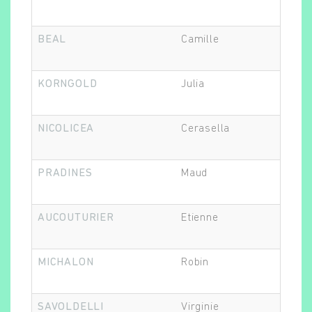
BEAL
Camille
Ps
KORNGOLD
Julia
Ps
NICOLICEA
Cerasella
Ps
PRADINES
Maud
Au
AUCOUTURIER
Etienne
Ph
MICHALON
Robin
Eth
SAVOLDELLI
Virginie
Ph