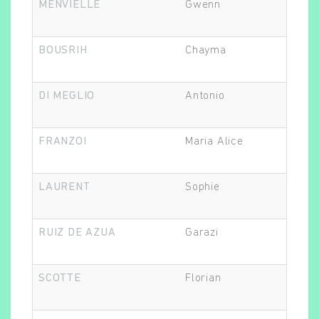
MENVIELLE
Gwenn
Dir
BOUSRIH
Chayma
Mé
Rechercher
DI MEGLIO
Antonio
Epi
FRANZOI
Maria Alice
Epi
LAURENT
Sophie
Epi
RUIZ DE AZUA
Garazi
Epi
SCOTTE
Florian
Epi