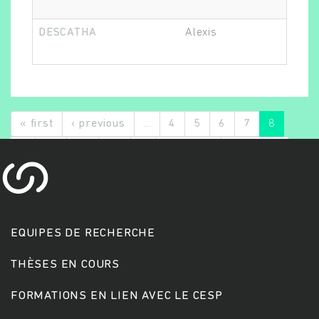
DESCATHA
Alexis
Epi
« first
‹ previous
…
4
5
6
7
8
9
10
11
12
…
suivant ›
dernier »
EQUIPES DE RECHERCHE
THÈSES EN COURS
FORMATIONS EN LIEN AVEC LE CESP