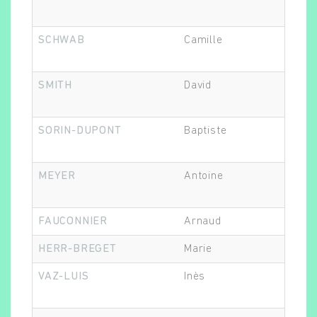
SCHWAB
Camille
Epi
SMITH
David
Au
SORIN-DUPONT
Baptiste
Bio
MEYER
Antoine
Epi
FAUCONNIER
Arnaud
Re
HERR-BREGET
Marie
Epi
VAZ-LUIS
Inès
Re