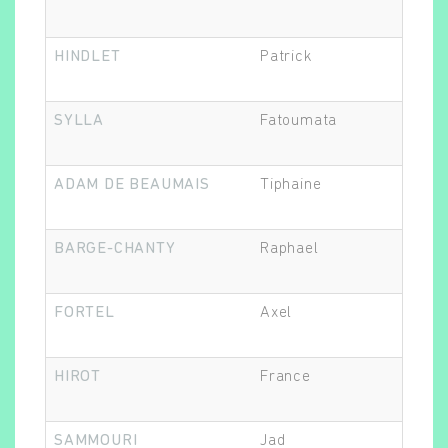
HINDLET
Patrick
Epi
SYLLA
Fatoumata
Epi
ADAM DE BEAUMAIS
Tiphaine
Mé
BARGE-CHANTY
Raphael
Ps
FORTEL
Axel
Epi
HIROT
France
Re
SAMMOURI
Jad
Ph