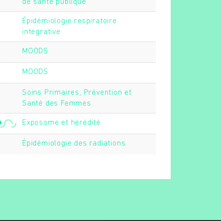
de santé publique
Épidémiologie respiratoire
intégrative
MOODS
MOODS
Soins Primaires, Prévention et
Santé des Femmes
Exposome et hérédité
Épidémiologie des radiations