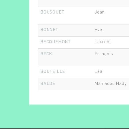
BOUSQUET
Jean
BONNET
Eve
BECQUEMONT
Laurent
BECK
François
BOUTEILLE
Léa
BALDE
Mamadou Hady