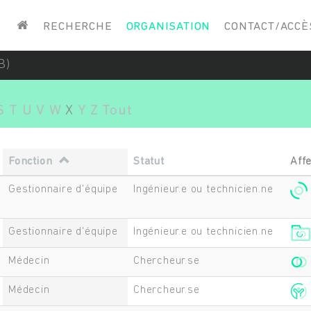
Saisissez vos mots-clés
RECHERCHE
ORGANISATION
CONTACT/ACCÈ
B)
S
T
U
V
W
X
Y
Z
Tout
Fonction
Statut
Affe
Gestionnaire d'équipe
Ingénieur.e ou technicien.ne
Gestionnaire d'équipe
Ingénieur.e ou technicien.ne
Médecin
Chercheur.se
Médecin
Chercheur.se