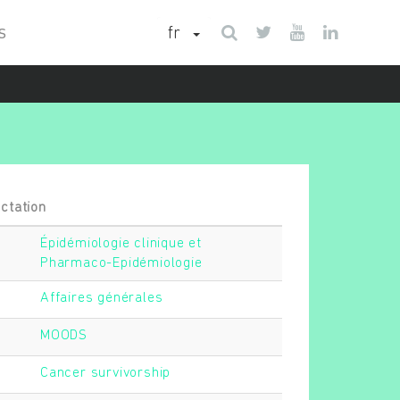
fr
S
ctation
Épidémiologie clinique et
Pharmaco-Epidémiologie
Affaires générales
MOODS
Cancer survivorship