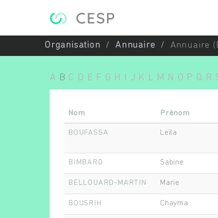
Aller au contenu principal
Organisation
Annuaire
Annuaire (
A
B
C
D
E
F
G
H
I
J
K
L
M
N
O
P
Q
R
Nom
Prénom
BOUFASSA
Leïla
BIMBARD
Sabine
BELLOUARD-MARTIN
Marie
BOUSRIH
Chayma