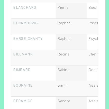
BLANCHARD
Pierre
Biostatistic
BENAMOUZIG
Raphael
Psychiatre
BARGE-CHANTY
Raphael
Psychiatre
Rechercher
BILLMANN
Régine
Chef.fe de 
BIMBARD
Sabine
Gestionnair
BOURAINE
Samir
Assistant.e
BERAMICE
Sandra
Assistant.e