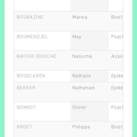
BOUBAZINE
Marwa
Biostatistic
BOUMENDJEL
May
Psychiatre
BACHIR IDOUCHE
Nassima
Assistant.e
BOUSCAREN
Nathalie
Epidémiolo
BEEKER
Nathanael
Epidémiolo
BONNOT
Olivier
Psychiatre
BROET
Philippe
Biostatistic