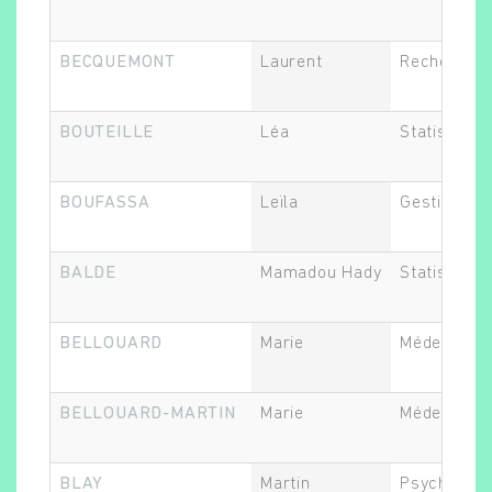
BECQUEMONT
Laurent
Recherche 
BOUTEILLE
Léa
Statisticien
BOUFASSA
Leïla
Gestionnair
BALDE
Mamadou Hady
Statisticien
BELLOUARD
Marie
Médecin
BELLOUARD-MARTIN
Marie
Médecin
BLAY
Martin
Psychiatre