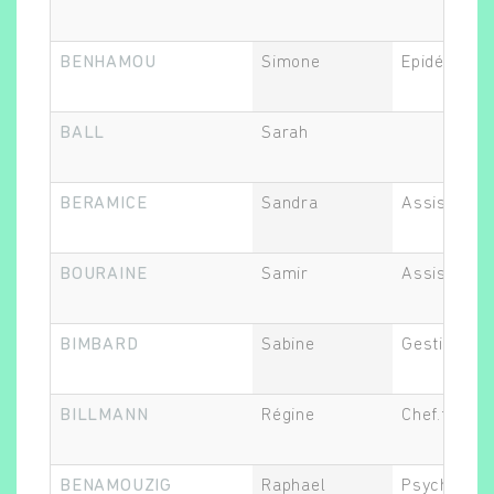
BENHAMOU
Simone
Epidémiolo
BALL
Sarah
BERAMICE
Sandra
Assistant.e
BOURAINE
Samir
Assistant.e
BIMBARD
Sabine
Gestionnair
BILLMANN
Régine
Chef.fe de 
BENAMOUZIG
Raphael
Psychiatre