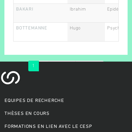
BAKARI
Ibrahim
Epidémiolo
BOTTEMANNE
Hugo
Psychiatre
1
2
suivant ›
dernier »
EQUIPES DE RECHERCHE
THÈSES EN COURS
FORMATIONS EN LIEN AVEC LE CESP