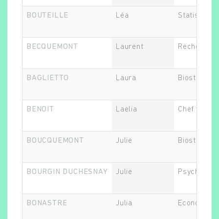
BOUTEILLE
Léa
Statisticien
Rechercher
BECQUEMONT
Laurent
Recherche 
BAGLIETTO
Laura
Biostatistic
BENOIT
Laelia
Chef.fe de 
BOUCQUEMONT
Julie
Biostatistic
BOURGIN DUCHESNAY
Julie
Psychiatre
BONASTRE
Julia
Economiste