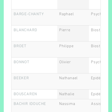
BARGE-CHANTY
Raphael
Psychiatre
BLANCHARD
Pierre
Biostatistic
BROET
Philippe
Biostatistic
BONNOT
Olivier
Psychiatre
BEEKER
Nathanael
Epidémiolo
BOUSCAREN
Nathalie
Epidémiolo
BACHIR IDOUCHE
Nassima
Assistant.e