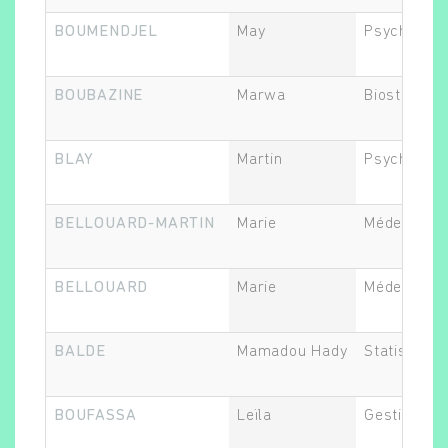
BOUMENDJEL
May
Psychiatre
BOUBAZINE
Marwa
Biostatistic
BLAY
Martin
Psychiatre
BELLOUARD-MARTIN
Marie
Médecin
BELLOUARD
Marie
Médecin
BALDE
Mamadou Hady
Statisticien
BOUFASSA
Leïla
Gestionnair