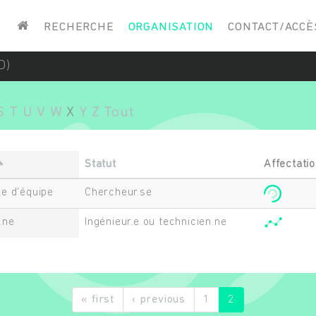
Saisissez vos mots-clés
RECHERCHE
ORGANISATION
CONTACT/ACCÈ
D)
S
T
U
V
W
X
Y
Z
Tout
Statut
Affectati
e d'équipe
Chercheur.se
n.ne
Ingénieur.e ou technicien.ne
« first
‹ previous
1
2