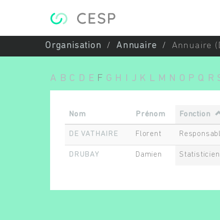
Aller au contenu principal
Organisation
Annuaire
Annuaire (
A
B
C
D
E
F
G
H
I
J
K
L
M
N
O
P
Q
R
Nom
Prénom
Fonction
DE VATHAIRE
Florent
Responsabl
DRUBAY
Damien
Statisticie