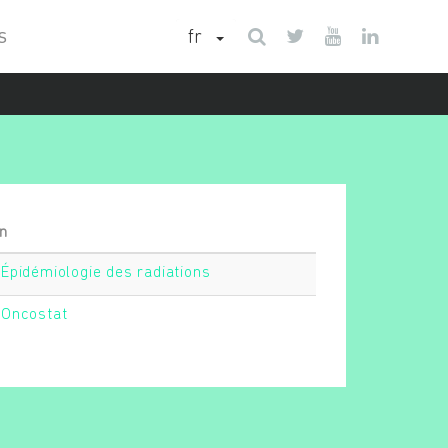
fr
S
on
Épidémiologie des radiations
Oncostat