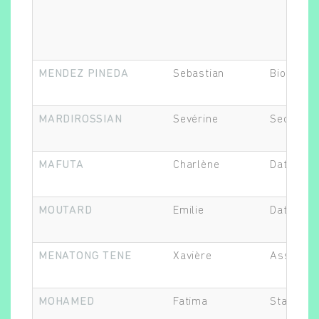
Rechercher
MENDEZ PINEDA
Sebastian
Biostatis
MARDIROSSIAN
Sevérine
Secrétair
MAFUTA
Charlène
Data Man
MOUTARD
Emilie
Data Man
MENATONG TENE
Xavière
Assistant
MOHAMED
Fatima
Statistic