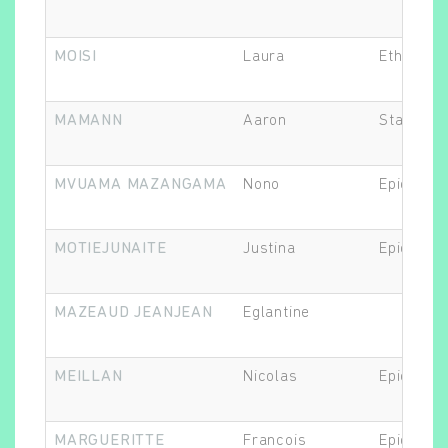
MOISI
Laura
Ethicien.
MAMANN
Aaron
Statistic
MVUAMA MAZANGAMA
Nono
Epidémiol
MOTIEJUNAITE
Justina
Epidémiol
MAZEAUD JEANJEAN
Eglantine
MEILLAN
Nicolas
Epidémiol
MARGUERITTE
Francois
Epidémiol