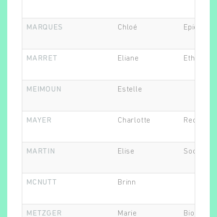
MARQUES
Chloé
Epidémiol
MARRET
Eliane
Ethicien.
MEIMOUN
Estelle
MAYER
Charlotte
Recherch
MARTIN
Elise
Sociolog
MCNUTT
Brinn
METZGER
Marie
Biostatis