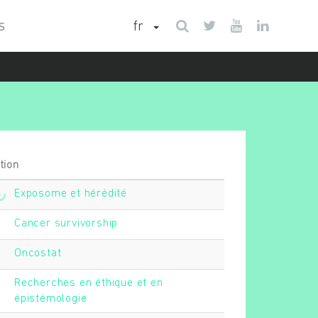
fr
S
tion
Exposome et hérédité
Cancer survivorship
Oncostat
Recherches en éthique et en
épistémologie