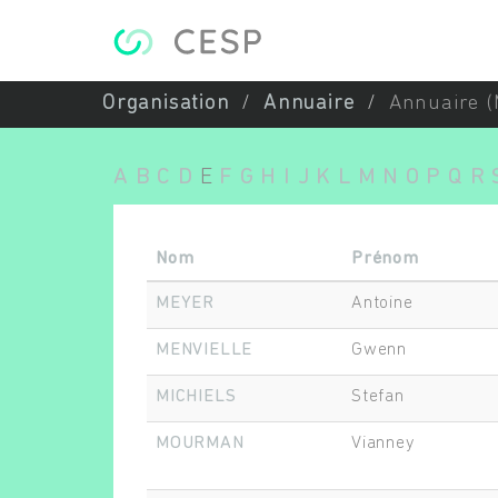
Aller au contenu principal
Organisation
Annuaire
Annuaire (
A
B
C
D
E
F
G
H
I
J
K
L
M
N
O
P
Q
R
Nom
Prénom
MEYER
Antoine
MENVIELLE
Gwenn
MICHIELS
Stefan
MOURMAN
Vianney