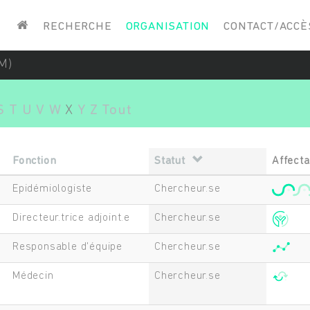
Saisissez vos mots-clés
RECHERCHE
ORGANISATION
CONTACT/ACCÈ
M)
S
T
U
V
W
X
Y
Z
Tout
Fonction
Statut
Affecta
Epidémiologiste
Chercheur.se
Directeur.trice adjoint.e
Chercheur.se
Responsable d'équipe
Chercheur.se
Médecin
Chercheur.se